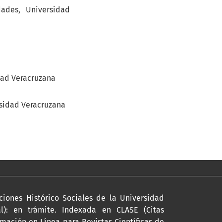
ades, Universidad
idad Veracruzana
rsidad Veracruzana
ciones Histórico Sociales de la Universidad
l): en trámite. Indexada en CLASE (Citas
mación en Línea para Revistas Científicas de