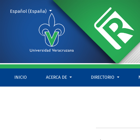
Equipo editorial
Cambiar el idioma. El actual es:
Español (España)
INICIO
ACERCA DE
DIRECTORIO