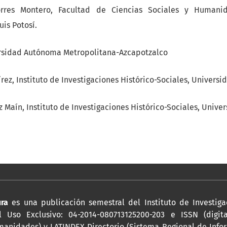
orres Montero, Facultad de Ciencias Sociales y Humanid
is Potosí.
ersidad Autónoma Metropolitana-Azcapotzalco
ez, Instituto de Investigaciones Histórico-Sociales, Univers
 Maín, Instituto de Investigaciones Histórico-Sociales, Unive
ura
es una publicación semestral del Instituto de Investiga
 Uso Exclusivo: 04-2014-080713125200-203 e ISSN (digita
anidades) y LATINDEX Directorio (Sistema Regional de Infor