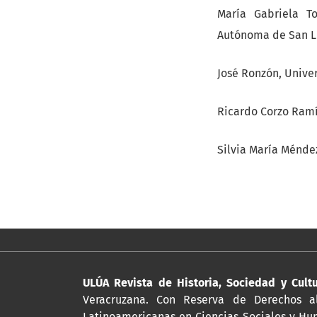
María Gabriela T
Autónoma de San Lu
José Ronzón, Univ
Ricardo Corzo Ramír
Silvia María Méndez
ULÚA Revista de Historia, Sociedad y Cult
Veracruzana. Con Reserva de Derechos al
Latinoamericanas en Ciencias Sociales y Hum