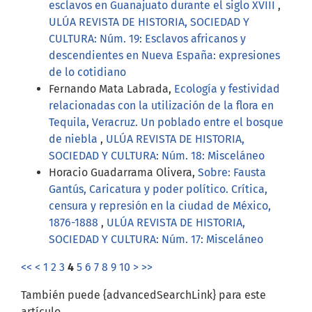
esclavos en Guanajuato durante el siglo XVIII
,
ULÚA REVISTA DE HISTORIA, SOCIEDAD Y
CULTURA: Núm. 19: Esclavos africanos y
descendientes en Nueva España: expresiones
de lo cotidiano
Fernando Mata Labrada,
Ecología y festividad
relacionadas con la utilización de la flora en
Tequila, Veracruz. Un poblado entre el bosque
de niebla
,
ULÚA REVISTA DE HISTORIA,
SOCIEDAD Y CULTURA: Núm. 18: Misceláneo
Horacio Guadarrama Olivera,
Sobre: Fausta
Gantús, Caricatura y poder político. Crítica,
censura y represión en la ciudad de México,
1876-1888
,
ULÚA REVISTA DE HISTORIA,
SOCIEDAD Y CULTURA: Núm. 17: Misceláneo
<<
<
1
2
3
4
5
6
7
8
9
10
>
>>
También puede {advancedSearchLink} para este
artículo.