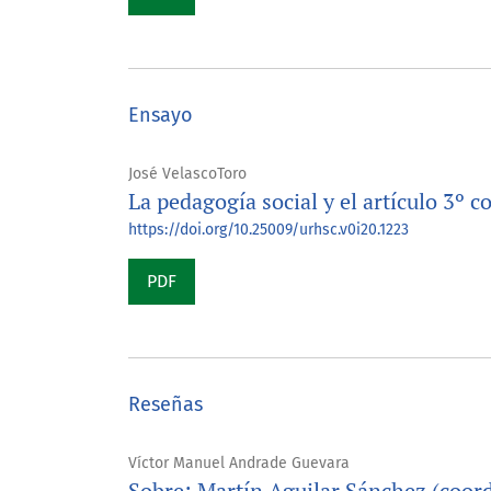
Ensayo
José VelascoToro
La pedagogía social y el artículo 3º c
https://doi.org/10.25009/urhsc.v0i20.1223
PDF
Reseñas
Víctor Manuel Andrade Guevara
Sobre: Martín Aguilar Sánchez (coord.