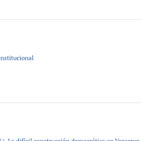
onstitucional
), La difícil construcción democrática en Veracruz