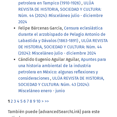
petrolera en Tampico (1910-1926)
,
ULÚA
REVISTA DE HISTORIA, SOCIEDAD Y CULTURA:
Núm. 44 (2024): Misceláneo julio - diciembre
2024
Felipe Bárcenas García,
Censura eclesiástica
durante el arzobispado de Pelagio Antonio de
Labastida y Dávalos (1863-1891)
,
ULÚA REVISTA
DE HISTORIA, SOCIEDAD Y CULTURA: Núm. 44
(2024): Misceláneo julio - diciembre 2024
Cándido Eugenio Aguilar Aguilar,
Apuntes para
una historia ambiental de la industria
petrolera en México: algunas reflexiones y
consideraciones
,
ULÚA REVISTA DE HISTORIA,
SOCIEDAD Y CULTURA: Núm. 43 (2024):
Misceláneo enero - junio
1
2
3
4
5
6
7
8
9
10
>
>>
También puede {advancedSearchLink} para este