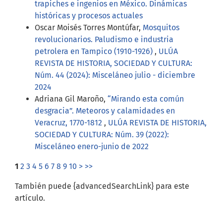
trapiches e ingenios en México. Dinámicas
históricas y procesos actuales
Oscar Moisés Torres Montúfar,
Mosquitos
revolucionarios. Paludismo e industria
petrolera en Tampico (1910-1926)
,
ULÚA
REVISTA DE HISTORIA, SOCIEDAD Y CULTURA:
Núm. 44 (2024): Misceláneo julio - diciembre
2024
Adriana Gil Maroño,
“Mirando esta común
desgracia”. Meteoros y calamidades en
Veracruz, 1770-1812
,
ULÚA REVISTA DE HISTORIA,
SOCIEDAD Y CULTURA: Núm. 39 (2022):
Misceláneo enero-junio de 2022
1
2
3
4
5
6
7
8
9
10
>
>>
También puede {advancedSearchLink} para este
artículo.