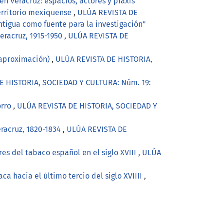
n Veracruz: espacios, actores y praxis
erritorio mexiquense
,
ULÚA REVISTA DE
ntigua como fuente para la investigación”
Veracruz, 1915-1950
,
ULÚA REVISTA DE
 aproximación)
,
ULÚA REVISTA DE HISTORIA,
E HISTORIA, SOCIEDAD Y CULTURA: Núm. 19:
orro
,
ULÚA REVISTA DE HISTORIA, SOCIEDAD Y
eracruz, 1820-1834
,
ULÚA REVISTA DE
es del tabaco español en el siglo XVIII
,
ULÚA
a hacia el último tercio del siglo XVIIII
,