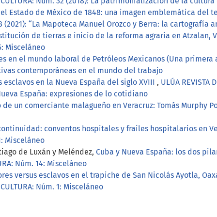
LTURA: Núm. 32 (2018): La patrimonialización de la cultura e
del Estado de México de 1848: una imagen emblemática del t
(2021): “La Mapoteca Manuel Orozco y Berra: la cartografía a
titución de tierras e inicio de la reforma agraria en Atzalan, 
: Misceláneo
es en el mundo laboral de Petróleos Mexicanos (Una primera
ivas contemporáneas en el mundo del trabajo
os esclavos en la Nueva España del siglo XVIII
,
ULÚA REVISTA D
Nueva España: expresiones de lo cotidiano
o de un comerciante malagueño en Veracruz: Tomás Murphy P
continuidad: conventos hospitales y frailes hospitalarios en V
: Misceláneo
tiago de Luxán y Meléndez,
Cuba y Nueva España: los dos pilar
RA: Núm. 14: Misceláneo
es versus esclavos en el trapiche de San Nicolás Ayotla, Oaxac
 CULTURA: Núm. 1: Misceláneo