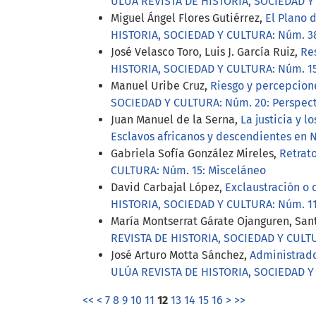
ULÚA REVISTA DE HISTORIA, SOCIEDAD Y CU
Miguel Ángel Flores Gutiérrez,
El Plano 
HISTORIA, SOCIEDAD Y CULTURA: Núm. 38 
José Velasco Toro, Luis J. García Ruiz,
Res
HISTORIA, SOCIEDAD Y CULTURA: Núm. 15
Manuel Uribe Cruz,
Riesgo y percepcion
SOCIEDAD Y CULTURA: Núm. 20: Perspect
Juan Manuel de la Serna,
La justicia y l
Esclavos africanos y descendientes en 
Gabriela Sofía González Mireles,
Retrat
CULTURA: Núm. 15: Misceláneo
David Carbajal López,
Exclaustración o 
HISTORIA, SOCIEDAD Y CULTURA: Núm. 11
María Montserrat Gárate Ojanguren, San
REVISTA DE HISTORIA, SOCIEDAD Y CULTU
José Arturo Motta Sánchez,
Administrador
ULÚA REVISTA DE HISTORIA, SOCIEDAD Y
<<
<
7
8
9
10
11
12
13
14
15
16
>
>>