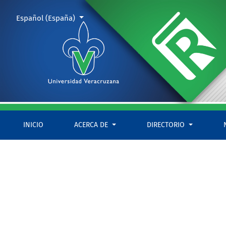
Presentación
Cambiar el idioma. El actual es:
Español (España)
INICIO
ACERCA DE
DIRECTORIO