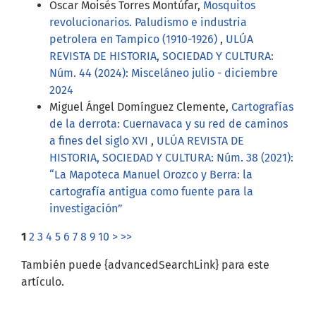
Oscar Moisés Torres Montúfar,
Mosquitos
revolucionarios. Paludismo e industria
petrolera en Tampico (1910-1926)
,
ULÚA
REVISTA DE HISTORIA, SOCIEDAD Y CULTURA:
Núm. 44 (2024): Misceláneo julio - diciembre
2024
Miguel Ángel Domínguez Clemente,
Cartografías
de la derrota: Cuernavaca y su red de caminos
a fines del siglo XVI
,
ULÚA REVISTA DE
HISTORIA, SOCIEDAD Y CULTURA: Núm. 38 (2021):
“La Mapoteca Manuel Orozco y Berra: la
cartografía antigua como fuente para la
investigación”
1
2
3
4
5
6
7
8
9
10
>
>>
También puede {advancedSearchLink} para este
artículo.