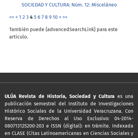
SOCIEDAD Y CULTURA: Núm. 12: Misceláneo
<<
<
1
2
3
4
5
6
7
8
9
10
>
>>
También puede {advancedSearchLink} para este
artículo.
ULÚA Revista de Historia, Sociedad y Cultura
es una
publicación semestral del Instituto de Investigaciones
Histórico Sociales de la Universidad Veracruzana. Con
Reserva de Derechos al Uso Exclusivo: 04-2014-
080713125200-203 e ISSN (digital): en trámite. Indexada
en CLASE (Citas Latinoamericanas en Ciencias Sociales y