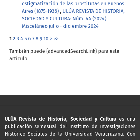
estigmatización de las prostitutas en Buenos
Aires (1875-1936)
,
ULÚA REVISTA DE HISTORIA,
SOCIEDAD Y CULTURA: Núm. 44 (2024):
Misceláneo julio - diciembre 2024
1
2
3
4
5
6
7
8
9
10
>
>>
También puede {advancedSearchLink} para este
artículo.
ULÚA Revista de Historia, Sociedad y Cultura
es una
publicación semestral del Instituto de Investigaciones
Histórico Sociales de la Universidad Veracruzana. Con