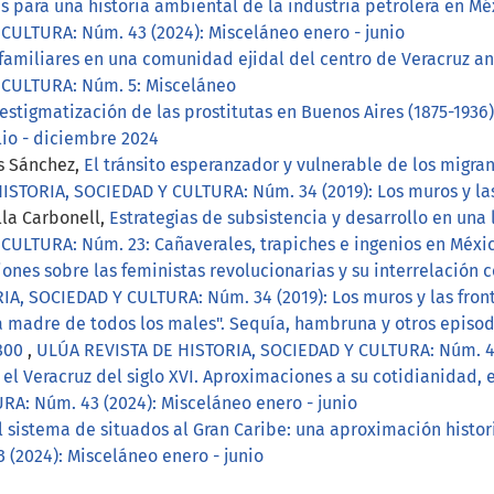
s para una historia ambiental de la industria petrolera en Mé
ULTURA: Núm. 43 (2024): Misceláneo enero - junio
amiliares en una comunidad ejidal del centro de Veracruz an
 CULTURA: Núm. 5: Misceláneo
 estigmatización de las prostitutas en Buenos Aires (1875-1936
lio - diciembre 2024
as Sánchez,
El tránsito esperanzador y vulnerable de los migran
ISTORIA, SOCIEDAD Y CULTURA: Núm. 34 (2019): Los muros y l
lla Carbonell,
Estrategias de subsistencia y desarrollo en una
ULTURA: Núm. 23: Cañaverales, trapiches e ingenios en Méxic
iones sobre las feministas revolucionarias y su interrelación 
IA, SOCIEDAD Y CULTURA: Núm. 34 (2019): Los muros y las fro
a madre de todos los males". Sequía, hambruna y otros episod
1800
,
ULÚA REVISTA DE HISTORIA, SOCIEDAD Y CULTURA: Núm. 45 
el Veracruz del siglo XVI. Aproximaciones a su cotidianidad, 
A: Núm. 43 (2024): Misceláneo enero - junio
 sistema de situados al Gran Caribe: una aproximación histori
(2024): Misceláneo enero - junio