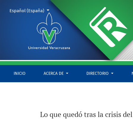
Lo que quedó tras la crisis del café: migración y manejo de re
Cambiar el idioma. El actual es:
Español (España)
INICIO
ACERCA DE
DIRECTORIO
Lo que quedó tras la crisis de