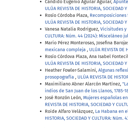
Cándido Eugenio Aguilar Aguilar,
Apunte
ULÚA REVISTA DE HISTORIA, SOCIEDAD Y C
Rosío Córdoba Plaza,
Recomposiciones f
ULÚA REVISTA DE HISTORIA, SOCIEDAD Y
Vanesa Natalia Rodriguez,
Vicisitudes y
CULTURA: Núm. 44 (2024): Misceláneo ju
Mario Pérez Monterosas, Josefina Baroj
mexicana compleja
,
ULÚA REVISTA DE H
Rosío Córdova Plaza, Ana Isabel Fonteci
ULÚA REVISTA DE HISTORIA, SOCIEDAD Y C
Heather Fowler-Salamini,
Algunas reflex
prosopografía
,
ULÚA REVISTA DE HISTOR
Maximiliano Abner Alarcón Martínez,
"L
indios de San Juan de los Llanos, 1785-
José Ronzón León,
Mujeres españolas en 
REVISTA DE HISTORIA, SOCIEDAD Y CULTUR
Roide Alfaro Velázquez,
La Habana en el
HISTORIA, SOCIEDAD Y CULTURA: Núm. 43 