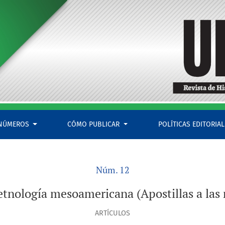
tillas a las reflexiones de Jacques Galinier)
NÚMEROS
CÓMO PUBLICAR
POLÍTICAS EDITORIA
Núm. 12
 etnología mesoamericana (Apostillas a las 
ARTÍCULOS