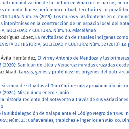
patrimonialización de la cultura en Veracruz: espacios, actor
as de matachines: perfomance ritual, territorio y corporalida
CULTURA: Núm. 34 (2019): Los muros y las fronteras en el m
s interétnicas en la construcción de un espacio local del So
IA, SOCIEDAD Y CULTURA: Núm. 10: Misceláneo
 Rodríguez López,
La revitalización de rituales indígenas como
VISTA DE HISTORIA, SOCIEDAD Y CULTURA: Núm. 32 (2018): La p
 Ávila Hernández,
El virrey Antonio de Mendoza y las primera
2020): San Juan de Ulúa y Veracruz: miradas cruzadas desde l
íaz Abad,
Lanzas, genes y proteínas: los orígenes del patriarc
 sistema de situados al Gran Caribe: una aproximación histori
(2024): Misceláneo enero - junio
la historia reciente del Sotavento a través de sus variacione
eo
 la subdelegación de Xalapa ante el Código Negro de 1789: in
A: Núm. 23: Cañaverales, trapiches e ingenios en México. Din