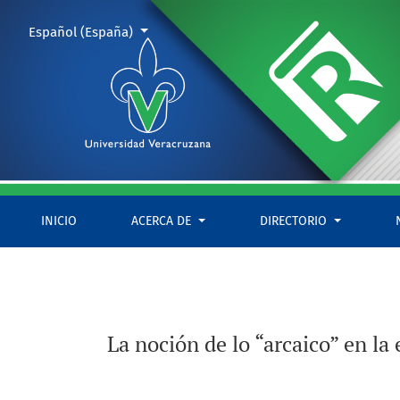
La noción de lo “arcaico” en la etnología mesoamericana (Apos
Cambiar el idioma. El actual es:
Español (España)
INICIO
ACERCA DE
DIRECTORIO
La noción de lo “arcaico” en la