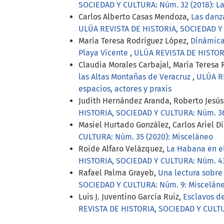
SOCIEDAD Y CULTURA: Núm. 32 (2018): La 
Carlos Alberto Casas Mendoza,
Las danz
ULÚA REVISTA DE HISTORIA, SOCIEDAD Y 
María Teresa Rodríguez López,
Dinámica
Playa Vicente
,
ULÚA REVISTA DE HISTOR
Claudia Morales Carbajal, María Teresa
las Altas Montañas de Veracruz
,
ULÚA RE
espacios, actores y praxis
Judith Hernández Aranda, Roberto Jesús
HISTORIA, SOCIEDAD Y CULTURA: Núm. 36 (
Masiel Hurtado González, Carlos Ariel D
CULTURA: Núm. 35 (2020): Misceláneo
Roide Alfaro Velázquez,
La Habana en el
HISTORIA, SOCIEDAD Y CULTURA: Núm. 43 
Rafael Palma Grayeb,
Una lectura sobre 
SOCIEDAD Y CULTURA: Núm. 9: Miscelán
Luis J. Juventino García Ruiz,
Esclavos de
REVISTA DE HISTORIA, SOCIEDAD Y CULTUR