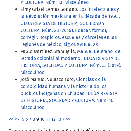
Y CULTURA: Núm. 13: Misceláneo
Elmy Grisel Lemus Soriano,
Los intelectuales y
la Revolución mexicana en la década de 1950
,
ULÚA REVISTA DE HISTORIA, SOCIEDAD Y
CULTURA: Núm. 28 (2016): Educar, formar,
corregir: hospicios, escuelas y cárceles en las
regiones de México, siglos XVIII al XX
Pablo Martínez Gramuglia,
Manuel Belgrano, del
letrado colonial al moderno
,
ULÚA REVISTA DE
HISTORIA, SOCIEDAD Y CULTURA: Núm. 33 (2019):
Misceláneo
José Manuel Velasco Toro,
Ciencias de la
complejidad humana y la historia de los
pueblos indígenas en Chiapas
,
ULÚA REVISTA
DE HISTORIA, SOCIEDAD Y CULTURA: Núm. 16:
Misceláneo
<<
<
4
5
6
7
8
9
10
11
12
13
>
>>
También puede {advancedSearchLink} para este