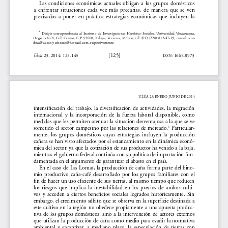
Las  condiciones  económicas  actuales  obligan  a  los  grupos  domésticos  
a  enfrentar  situaciones  cada  vez  más  precarias,  de  manera  que  se  ven  
precisados  a  poner  en  práctica  estrategias  económicas  que  incluyen  la  
* 
Dirigir  correspondencia  al  Instituto  de  Investigaciones  Histórico-Sociales,  Universidad  Veracruzana,  
Diego  Leño  8,  Col.  Centro,  C.P.  91000,  Xalapa,  Veracruz,  México,  tel.  (01)  (228)  812-47-19,  e-mail:  ecor-
dova@uv.mx y afonteci@hotmail.com, respectivamente.
[125] 
Ulúa
 23, 2014: 125-145
: 1665-8973
issn
ULÚA 23/ENERO-JUNIO DE 2014
intensificación del trabajo, la diversificación de actividades, la migración 
internacional  y  la  incorporación  de  la  fuerza  laboral  disponible,  como  
medidas que les permiten atenuar la situación desventajosa a la que se ve 
sometido  el  sector  campesino  por  las  relaciones  de  mercado.
  Particular-
1
mente,  los  grupos  domésticos  cuyas  estrategias  incluyen  la  producción  
cañera se han visto afectados por el estancamiento en la dinámica econó-
mica del sector, ya que la cotización de sus productos ha venido a la baja, 
mientras el gobierno federal continúa con su política de importación fun-
damentada en el argumento de garantizar el abasto en el país. 
En el caso de Las Lomas, la producción de caña forma parte del bino-
mio  productivo  caña-café  desarrollado  por  los  grupos  familiares  con  el  
fin de hacer un uso eficiente de sus tierras, al mismo tiempo que reducen 
los  riesgos  que  implica  la  inestabilidad  en  los  precios  de  ambos  culti
-
vos  y  acceden  a  ciertos  beneficios  sociales  logrados  históricamente.  Sin  
embargo, el crecimiento súbito que se observa en la superficie destinada a 
este cultivo en la región no obedece propiamente a una apuesta produc-
tiva  de  los  grupos  domésticos,  sino  a  la  intervención  de  actores  externos  
que utilizan la producción de caña como medio para evadir la normativa 
ambiental  y  garantizar,  a  mediano  plazo,  la  especulación  de  tierras  con  