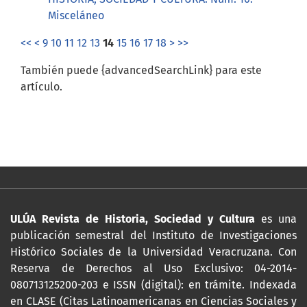
Misceláneo
<<
<
9
10
11
12
13
14
15
16
17
18
>
>>
También puede {advancedSearchLink} para este
artículo.
ULÚA Revista de Historia, Sociedad y Cultura
es una
publicación semestral del Instituto de Investigaciones
Histórico Sociales de la Universidad Veracruzana. Con
Reserva de Derechos al Uso Exclusivo: 04-2014-
080713125200-203 e ISSN (digital): en trámite. Indexada
en CLASE (Citas Latinoamericanas en Ciencias Sociales y