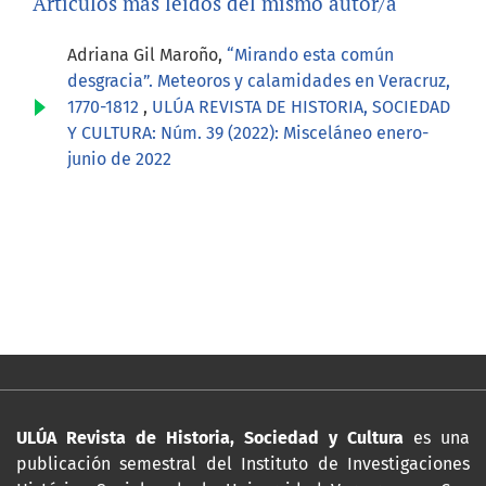
Artículos más leídos del mismo autor/a
Adriana Gil Maroño,
“Mirando esta común
desgracia”. Meteoros y calamidades en Veracruz,
1770-1812
,
ULÚA REVISTA DE HISTORIA, SOCIEDAD
Y CULTURA: Núm. 39 (2022): Misceláneo enero-
junio de 2022
ULÚA Revista de Historia, Sociedad y Cultura
es una
publicación semestral del Instituto de Investigaciones