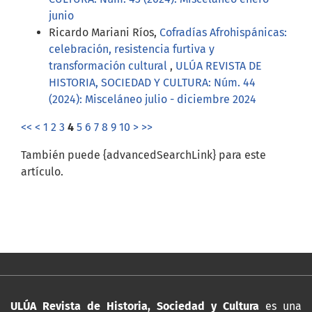
junio
Ricardo Mariani Ríos,
Cofradías Afrohispánicas:
celebración, resistencia furtiva y
transformación cultural
,
ULÚA REVISTA DE
HISTORIA, SOCIEDAD Y CULTURA: Núm. 44
(2024): Misceláneo julio - diciembre 2024
<<
<
1
2
3
4
5
6
7
8
9
10
>
>>
También puede {advancedSearchLink} para este
artículo.
ULÚA Revista de Historia, Sociedad y Cultura
es una