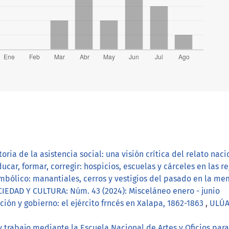
toria de la asistencia social: una visión crítica del relato nac
ar, formar, corregir: hospicios, escuelas y cárceles en las reg
 simbólico: manantiales, cerros y vestigios del pasado en la 
IEDAD Y CULTURA: Núm. 43 (2024): Misceláneo enero - junio
ión y gobierno: el ejército frncés en Xalapa, 1862-1863
,
ULÚA
y trabajo mediante la Escuela Nacional de Artes y Oficios par