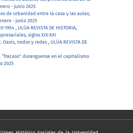
ero - junio 2025
os de urbanidad entre la casa y las aulas;
nero - junio 2025
20-1954
,
ULÚA REVISTA DE HISTORIA,
resariales, siglos XIX-XXI
. Oasis, nodos y redes
,
ULÚA REVISTA DE
el “fracaso” duranguense en el capitalismo
io 2025
ciones Histórico Sociales de la Universidad