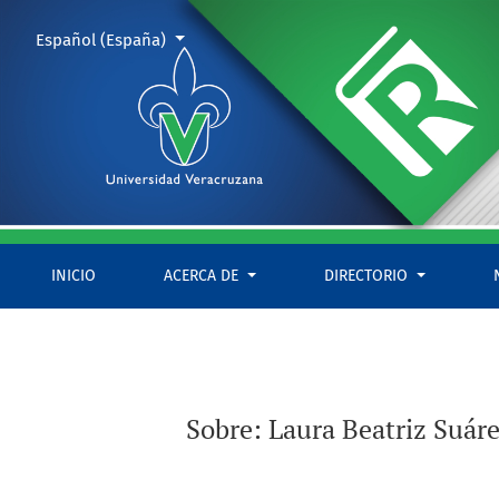
Sobre: Laura Beatriz Suárez de la Torre (coord.), Empresa y cu
Cambiar el idioma. El actual es:
Español (España)
INICIO
ACERCA DE
DIRECTORIO
Sobre: Laura Beatriz Suáre