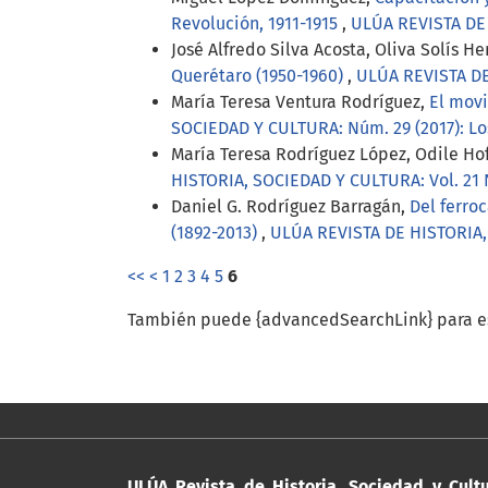
Revolución, 1911-1915
,
ULÚA REVISTA DE 
José Alfredo Silva Acosta, Oliva Solís H
Querétaro (1950-1960)
,
ULÚA REVISTA DE
María Teresa Ventura Rodríguez,
El movi
SOCIEDAD Y CULTURA: Núm. 29 (2017): Los
María Teresa Rodríguez López, Odile H
HISTORIA, SOCIEDAD Y CULTURA: Vol. 21 N
Daniel G. Rodríguez Barragán,
Del ferro
(1892-2013)
,
ULÚA REVISTA DE HISTORIA, 
<<
<
1
2
3
4
5
6
También puede {advancedSearchLink} para es
ULÚA Revista de Historia, Sociedad y Cult