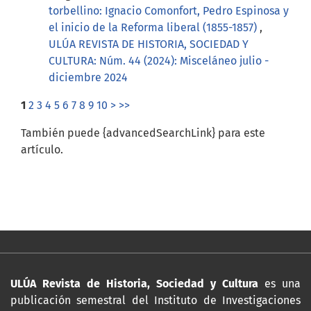
torbellino: Ignacio Comonfort, Pedro Espinosa y
el inicio de la Reforma liberal (1855-1857)
,
ULÚA REVISTA DE HISTORIA, SOCIEDAD Y
CULTURA: Núm. 44 (2024): Misceláneo julio -
diciembre 2024
1
2
3
4
5
6
7
8
9
10
>
>>
También puede {advancedSearchLink} para este
artículo.
ULÚA Revista de Historia, Sociedad y Cultura
es una
publicación semestral del Instituto de Investigaciones