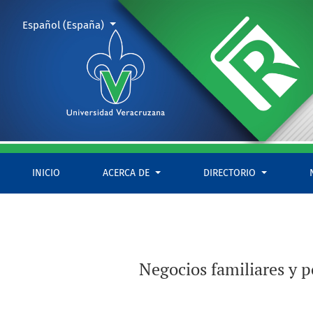
Negocios familiares y poder político. Un estudio de caso de l
Cambiar el idioma. El actual es:
Español (España)
INICIO
ACERCA DE
DIRECTORIO
Negocios familiares y p