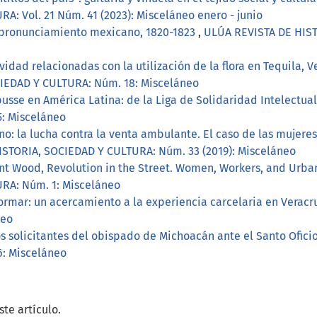
: Vol. 21 Núm. 41 (2023): Misceláneo enero - junio
pronunciamiento mexicano, 1820-1823
,
ULÚA REVISTA DE HIST
ividad relacionadas con la utilización de la flora en Tequila,
IEDAD Y CULTURA: Núm. 18: Misceláneo
usse en América Latina: de la Liga de Solidaridad Intelectua
: Misceláneo
no: la lucha contra la venta ambulante. El caso de las mujere
STORIA, SOCIEDAD Y CULTURA: Núm. 33 (2019): Misceláneo
nt Wood, Revolution in the Street. Women, Workers, and Urban
RA: Núm. 1: Misceláneo
ormar: un acercamiento a la experiencia carcelaria en Veracr
neo
os solicitantes del obispado de Michoacán ante el Santo Ofici
: Misceláneo
te artículo.