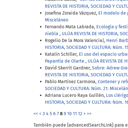
REVISTA DE HISTORIA, SOCIEDAD Y CULTURA
Josefina Zoraida Vázquez,
El modelo de 
Misceláneo
Fernando Mata Labrada,
Ecología y fest
niebla
,
ULÚA REVISTA DE HISTORIA, SOC
Rogelio De la Mora Valencia|,
Henri Barb
HISTORIA, SOCIEDAD Y CULTURA: Núm. 15
Katalin Schiller,
El uso del espacio urba
Papantla de Olarte
,
ULÚA REVISTA DE HI
David Skerrit Gardner,
Sobre: Adrew Gra
REVISTA DE HISTORIA, SOCIEDAD Y CULTU
Pablo Martínez Carmona,
Contener y ref
SOCIEDAD Y CULTURA: Núm. 21: Miscelá
Adriana Lucero Raya Guillén,
Los clérig
HISTORIA, SOCIEDAD Y CULTURA: Núm. 16
<<
<
3
4
5
6
7
8
9
10
11
12
>
>>
También puede {advancedSearchLink} para es