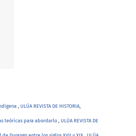
 indígena
,
ULÚA REVISTA DE HISTORIA,
as teóricas para abordarlo
,
ULÚA REVISTA DE
l de Durango entre los siglos XVII y XIX
,
ULÚA