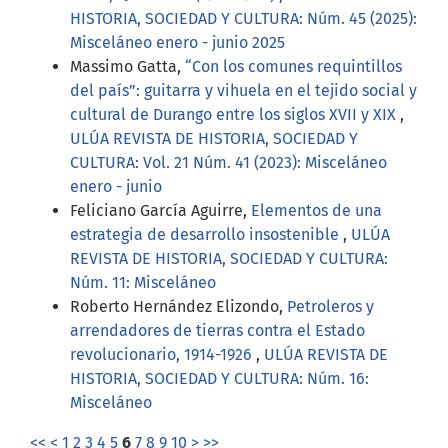
HISTORIA, SOCIEDAD Y CULTURA: Núm. 45 (2025):
Misceláneo enero - junio 2025
Massimo Gatta,
“Con los comunes requintillos
del país”: guitarra y vihuela en el tejido social y
cultural de Durango entre los siglos XVII y XIX
,
ULÚA REVISTA DE HISTORIA, SOCIEDAD Y
CULTURA: Vol. 21 Núm. 41 (2023): Misceláneo
enero - junio
Feliciano García Aguirre,
Elementos de una
estrategia de desarrollo insostenible
,
ULÚA
REVISTA DE HISTORIA, SOCIEDAD Y CULTURA:
Núm. 11: Misceláneo
Roberto Hernández Elizondo,
Petroleros y
arrendadores de tierras contra el Estado
revolucionario, 1914-1926
,
ULÚA REVISTA DE
HISTORIA, SOCIEDAD Y CULTURA: Núm. 16:
Misceláneo
<<
<
1
2
3
4
5
6
7
8
9
10
>
>>