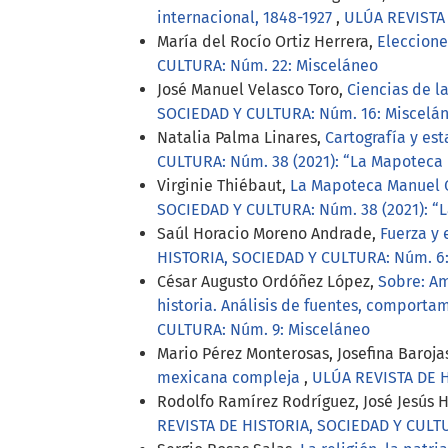
internacional, 1848-1927
,
ULÚA REVISTA 
María del Rocío Ortiz Herrera,
Eleccione
CULTURA: Núm. 22: Misceláneo
José Manuel Velasco Toro,
Ciencias de l
SOCIEDAD Y CULTURA: Núm. 16: Miscelá
Natalia Palma Linares,
Cartografía y est
CULTURA: Núm. 38 (2021): “La Mapoteca M
Virginie Thiébaut,
La Mapoteca Manuel Or
SOCIEDAD Y CULTURA: Núm. 38 (2021): “L
Saúl Horacio Moreno Andrade,
Fuerza y 
HISTORIA, SOCIEDAD Y CULTURA: Núm. 6
César Augusto Ordóñez López,
Sobre: Am
historia. Análisis de fuentes, comporta
CULTURA: Núm. 9: Misceláneo
Mario Pérez Monterosas, Josefina Baroj
mexicana compleja
,
ULÚA REVISTA DE H
Rodolfo Ramírez Rodríguez, José Jesús
REVISTA DE HISTORIA, SOCIEDAD Y CULTUR