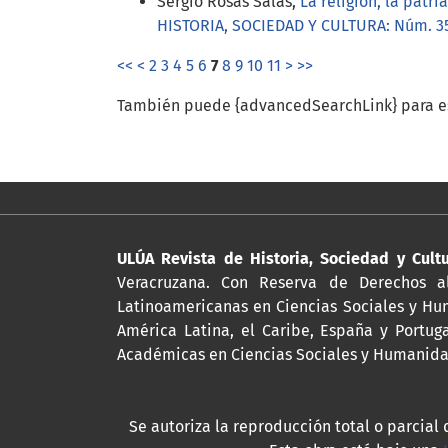
Sergio Rosas Salas,
La religión, la patr
HISTORIA, SOCIEDAD Y CULTURA: Núm. 35
<<
<
2
3
4
5
6
7
8
9
10
11
>
>>
También puede {advancedSearchLink} para es
ULÚA Revista de Historia, Sociedad y Cult
Veracruzana. Con Reserva de Derechos al
Latinoamericanas en Ciencias Sociales y Hum
América Latina, el Caribe, España y Portug
Académicas en Ciencias Sociales y Humanidad
Se autoriza la reproducción total o parcial 