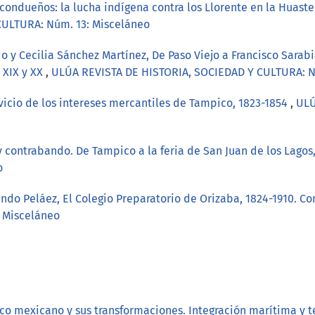
 condueños: la lucha indígena contra los Llorente en la Huas
CULTURA: Núm. 13: Misceláneo
o y Cecilia Sánchez Martínez, De Paso Viejo a Francisco Sarabi
 XIX y XX
,
ULÚA REVISTA DE HISTORIA, SOCIEDAD Y CULTURA: N
rvicio de los intereses mercantiles de Tampico, 1823-1854
,
ULÚ
y contrabando. De Tampico a la feria de San Juan de los Lagos
o
indo Peláez, El Colegio Preparatorio de Orizaba, 1824-1910. 
 Misceláneo
fico mexicano y sus transformaciones. Integración marítima y t