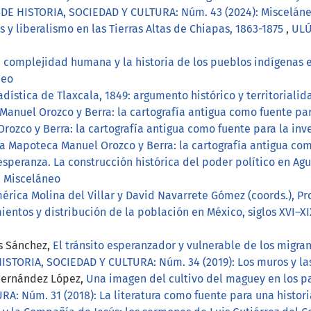
DE HISTORIA, SOCIEDAD Y CULTURA: Núm. 43 (2024): Misceláneo
s y liberalismo en las Tierras Altas de Chiapas, 1863-1875
,
ULÚ
a complejidad humana y la historia de los pueblos indígenas
neo
adística de Tlaxcala, 1849: argumento histórico y territoriali
anuel Orozco y Berra: la cartografía antigua como fuente par
ozco y Berra: la cartografía antigua como fuente para la inv
a Mapoteca Manuel Orozco y Berra: la cartografía antigua com
esperanza. La construcción histórica del poder político en Ag
: Misceláneo
érica Molina del Villar y David Navarrete Gómez (coords.), P
mientos y distribución de la población en México, siglos XVI–X
as Sánchez,
El tránsito esperanzador y vulnerable de los migran
ISTORIA, SOCIEDAD Y CULTURA: Núm. 34 (2019): Los muros y l
 Hernández López,
Una imagen del cultivo del maguey en los pa
A: Núm. 31 (2018): La literatura como fuente para una histor