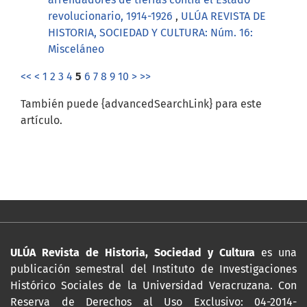
revolucionario, 1914-1926
,
ULÚA REVISTA DE
HISTORIA, SOCIEDAD Y CULTURA: Núm. 16:
Misceláneo
<<
<
1
2
3
4
5
6
7
8
9
10
>
>>
También puede {advancedSearchLink} para este
artículo.
ULÚA Revista de Historia, Sociedad y Cultura
es una
publicación semestral del Instituto de Investigaciones
Histórico Sociales de la Universidad Veracruzana. Con
Reserva de Derechos al Uso Exclusivo: 04-2014-