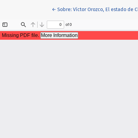
Volver a los detalles del artículo
←
Sobre: Víctor Orozco, El estado de C