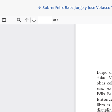
Volver a los detalles del artículo
←
Sobre: Félix Báez Jorge y José Velasco 