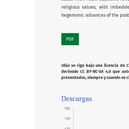
religious values; with
imbedded
hegemonic advances
of the post
PDF
Ulúa
se rige bajo una licencia de
C
Derivada CC BY-NC-SA 4.0
que autor
presentados, siempre y cuando se ci
Descargas