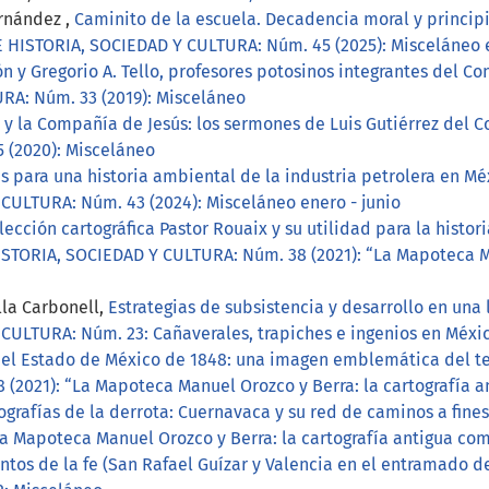
ernández ,
Caminito de la escuela. Decadencia moral y principi
 HISTORIA, SOCIEDAD Y CULTURA: Núm. 45 (2025): Misceláneo e
ón y Gregorio A. Tello, profesores potosinos integrantes del C
RA: Núm. 33 (2019): Misceláneo
ia y la Compañía de Jesús: los sermones de Luis Gutiérrez del C
 (2020): Misceláneo
s para una historia ambiental de la industria petrolera en Mé
ULTURA: Núm. 43 (2024): Misceláneo enero - junio
lección cartográfica Pastor Rouaix y su utilidad para la histor
STORIA, SOCIEDAD Y CULTURA: Núm. 38 (2021): “La Mapoteca Man
lla Carbonell,
Estrategias de subsistencia y desarrollo en una
ULTURA: Núm. 23: Cañaverales, trapiches e ingenios en Méxic
del Estado de México de 1848: una imagen emblemática del t
(2021): “La Mapoteca Manuel Orozco y Berra: la cartografía a
ografías de la derrota: Cuernavaca y su red de caminos a fines
a Mapoteca Manuel Orozco y Berra: la cartografía antigua com
ntos de la fe (San Rafael Guízar y Valencia en el entramado d