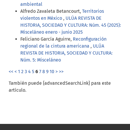
ambiental
Alfredo Zavaleta Betancourt,
Territorios
violentos en México
,
ULÚA REVISTA DE
HISTORIA, SOCIEDAD Y CULTURA: Núm. 45 (2025):
Misceláneo enero - junio 2025
Feliciano García Aguirre,
Reconfiguración
regional de la cintura americana
,
ULÚA
REVISTA DE HISTORIA, SOCIEDAD Y CULTURA:
Núm. 5: Misceláneo
<<
<
1
2
3
4
5
6
7
8
9
10
>
>>
También puede {advancedSearchLink} para este
artículo.