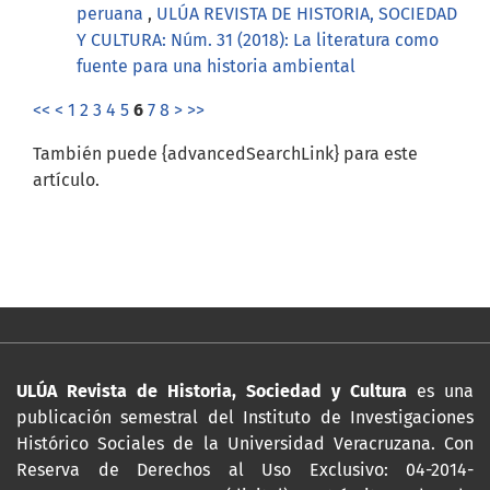
peruana
,
ULÚA REVISTA DE HISTORIA, SOCIEDAD
Y CULTURA: Núm. 31 (2018): La literatura como
fuente para una historia ambiental
<<
<
1
2
3
4
5
6
7
8
>
>>
También puede {advancedSearchLink} para este
artículo.
ULÚA Revista de Historia, Sociedad y Cultura
es una
publicación semestral del Instituto de Investigaciones
Histórico Sociales de la Universidad Veracruzana. Con
Reserva de Derechos al Uso Exclusivo: 04-2014-