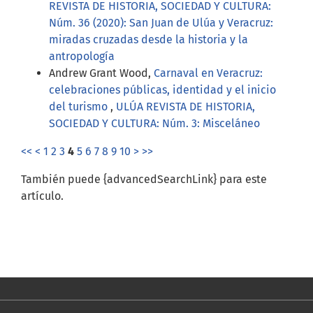
REVISTA DE HISTORIA, SOCIEDAD Y CULTURA:
Núm. 36 (2020): San Juan de Ulúa y Veracruz:
miradas cruzadas desde la historia y la
antropología
Andrew Grant Wood,
Carnaval en Veracruz:
celebraciones públicas, identidad y el inicio
del turismo
,
ULÚA REVISTA DE HISTORIA,
SOCIEDAD Y CULTURA: Núm. 3: Misceláneo
<<
<
1
2
3
4
5
6
7
8
9
10
>
>>
También puede {advancedSearchLink} para este
artículo.