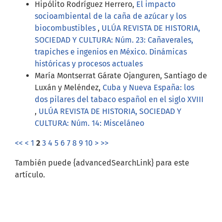
Hipólito Rodríguez Herrero,
El impacto
socioambiental de la caña de azúcar y los
biocombustibles
,
ULÚA REVISTA DE HISTORIA,
SOCIEDAD Y CULTURA: Núm. 23: Cañaverales,
trapiches e ingenios en México. Dinámicas
históricas y procesos actuales
María Montserrat Gárate Ojanguren, Santiago de
Luxán y Meléndez,
Cuba y Nueva España: los
dos pilares del tabaco español en el siglo XVIII
,
ULÚA REVISTA DE HISTORIA, SOCIEDAD Y
CULTURA: Núm. 14: Misceláneo
<<
<
1
2
3
4
5
6
7
8
9
10
>
>>
También puede {advancedSearchLink} para este
artículo.