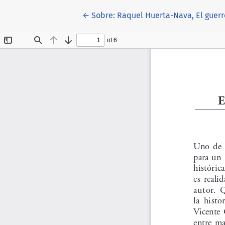
Volver a los detalles del artículo
←
Sobre: Raquel Huerta-Nava, El guerre