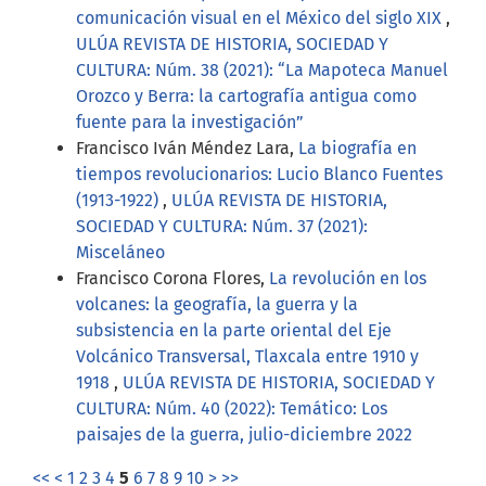
comunicación visual en el México del siglo XIX
,
ULÚA REVISTA DE HISTORIA, SOCIEDAD Y
CULTURA: Núm. 38 (2021): “La Mapoteca Manuel
Orozco y Berra: la cartografía antigua como
fuente para la investigación”
Francisco Iván Méndez Lara,
La biografía en
tiempos revolucionarios: Lucio Blanco Fuentes
(1913-1922)
,
ULÚA REVISTA DE HISTORIA,
SOCIEDAD Y CULTURA: Núm. 37 (2021):
Misceláneo
Francisco Corona Flores,
La revolución en los
volcanes: la geografía, la guerra y la
subsistencia en la parte oriental del Eje
Volcánico Transversal, Tlaxcala entre 1910 y
1918
,
ULÚA REVISTA DE HISTORIA, SOCIEDAD Y
CULTURA: Núm. 40 (2022): Temático: Los
paisajes de la guerra, julio-diciembre 2022
<<
<
1
2
3
4
5
6
7
8
9
10
>
>>