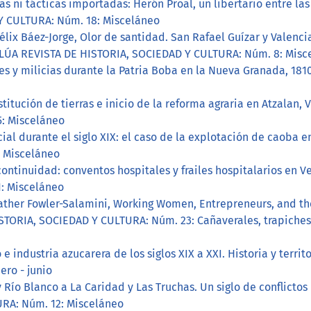
s ni tácticas importadas: Herón Proal, un libertario entre la
Y CULTURA: Núm. 18: Misceláneo
élix Báez-Jorge, Olor de santidad. San Rafael Guízar y Valencia
LÚA REVISTA DE HISTORIA, SOCIEDAD Y CULTURA: Núm. 8: Misc
es y milicias durante la Patria Boba en la Nueva Granada, 181
titución de tierras e inicio de la reforma agraria en Atzalan, 
: Misceláneo
ial durante el siglo XIX: el caso de la explotación de caoba e
 Misceláneo
continuidad: conventos hospitales y frailes hospitalarios en V
: Misceláneo
ather Fowler-Salamini, Working Women, Entrepreneurs, and the
TORIA, SOCIEDAD Y CULTURA: Núm. 23: Cañaverales, trapiches 
 industria azucarera de los siglos XIX a XXI. Historia y territ
ero - junio
Río Blanco a La Caridad y Las Truchas. Un siglo de conflictos
RA: Núm. 12: Misceláneo