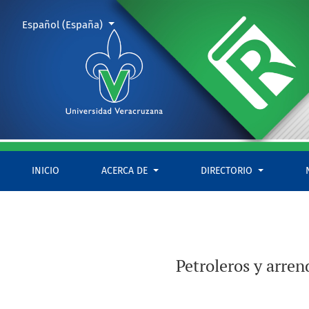
Petroleros y arrendadores de tierras contra el Estado revoluci
Cambiar el idioma. El actual es:
Español (España)
INICIO
ACERCA DE
DIRECTORIO
Petroleros y arren