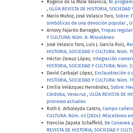
Rogelio de la Mora Valencia,
Ni programa
,
ULÚA REVISTA DE HISTORIA, SOCIEDAD 
Mario Muñoz, José Velasco Toro,
Sobre: F
simbólicas de una devoción popular
,
U
Arnovy Fajardo Barragán,
Tropas regular
Y CULTURA: Núm. 8: Misceláneo
José Velasco Toro, Luis J. García Ruiz,
Res
HISTORIA, SOCIEDAD Y CULTURA: Núm. 15
Héctor Zarauz López,
Integración comerc
HISTORIA, SOCIEDAD Y CULTURA: Núm. 2:
David Carbajal López,
Exclaustración o 
HISTORIA, SOCIEDAD Y CULTURA: Núm. 11
Emilia Velázquez Hernández,
Sobre: He
Córdoba, Veracruz
,
ULÚA REVISTA DE HIS
procesos actuales
Ruth E. Arboleyda Castro,
Campo cañero e
CULTURA: Núm. 43 (2024): Misceláneo en
Franciso Zapata Schaffeld,
De Cananea y 
REVISTA DE HISTORIA, SOCIEDAD Y CULTU