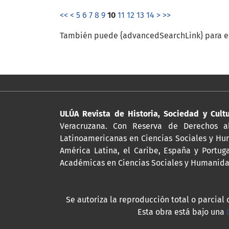
<<
<
5
6
7
8
9
10
11
12
13
14
>
>>
También puede {advancedSearchLink} para es
ULÚA Revista de Historia, Sociedad y Cult
Veracruzana. Con Reserva de Derechos al
Latinoamericanas en Ciencias Sociales y Hum
América Latina, el Caribe, España y Portug
Académicas en Ciencias Sociales y Humanidad
Se autoriza la reproducción total o parcial 
Esta obra está bajo una