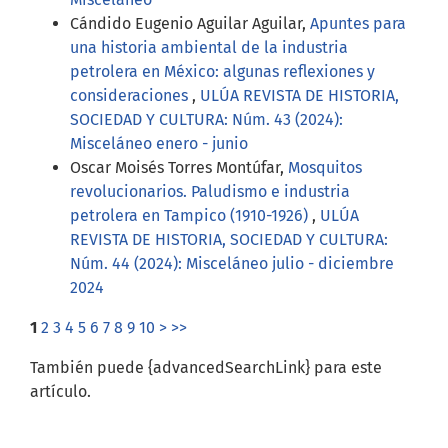
Cándido Eugenio Aguilar Aguilar,
Apuntes para
una historia ambiental de la industria
petrolera en México: algunas reflexiones y
consideraciones
,
ULÚA REVISTA DE HISTORIA,
SOCIEDAD Y CULTURA: Núm. 43 (2024):
Misceláneo enero - junio
Oscar Moisés Torres Montúfar,
Mosquitos
revolucionarios. Paludismo e industria
petrolera en Tampico (1910-1926)
,
ULÚA
REVISTA DE HISTORIA, SOCIEDAD Y CULTURA:
Núm. 44 (2024): Misceláneo julio - diciembre
2024
1
2
3
4
5
6
7
8
9
10
>
>>
También puede {advancedSearchLink} para este
artículo.