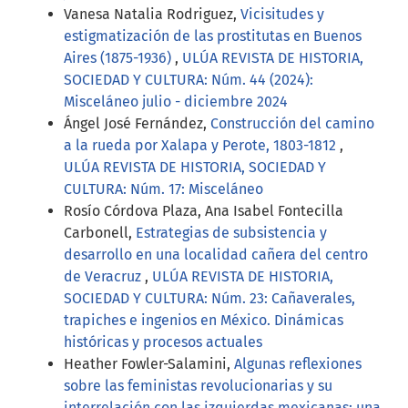
Vanesa Natalia Rodriguez,
Vicisitudes y
estigmatización de las prostitutas en Buenos
Aires (1875-1936)
,
ULÚA REVISTA DE HISTORIA,
SOCIEDAD Y CULTURA: Núm. 44 (2024):
Misceláneo julio - diciembre 2024
Ángel José Fernández,
Construcción del camino
a la rueda por Xalapa y Perote, 1803-1812
,
ULÚA REVISTA DE HISTORIA, SOCIEDAD Y
CULTURA: Núm. 17: Misceláneo
Rosío Córdova Plaza, Ana Isabel Fontecilla
Carbonell,
Estrategias de subsistencia y
desarrollo en una localidad cañera del centro
de Veracruz
,
ULÚA REVISTA DE HISTORIA,
SOCIEDAD Y CULTURA: Núm. 23: Cañaverales,
trapiches e ingenios en México. Dinámicas
históricas y procesos actuales
Heather Fowler-Salamini,
Algunas reflexiones
sobre las feministas revolucionarias y su
interrelación con las izquierdas mexicanas: una