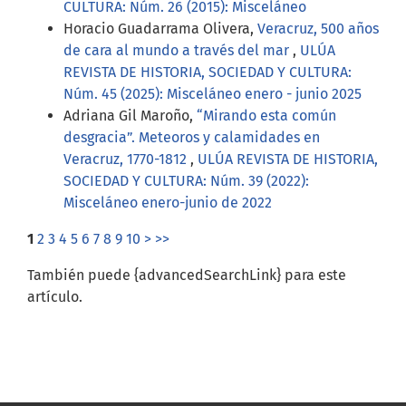
CULTURA: Núm. 26 (2015): Misceláneo
Horacio Guadarrama Olivera,
Veracruz, 500 años
de cara al mundo a través del mar
,
ULÚA
REVISTA DE HISTORIA, SOCIEDAD Y CULTURA:
Núm. 45 (2025): Misceláneo enero - junio 2025
Adriana Gil Maroño,
“Mirando esta común
desgracia”. Meteoros y calamidades en
Veracruz, 1770-1812
,
ULÚA REVISTA DE HISTORIA,
SOCIEDAD Y CULTURA: Núm. 39 (2022):
Misceláneo enero-junio de 2022
1
2
3
4
5
6
7
8
9
10
>
>>
También puede {advancedSearchLink} para este
artículo.