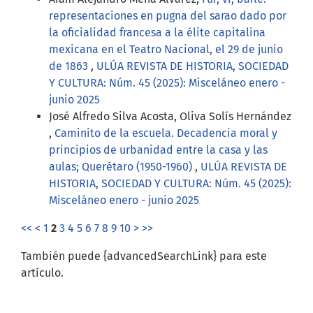
representaciones en pugna del sarao dado por
la oficialidad francesa a la élite capitalina
mexicana en el Teatro Nacional, el 29 de junio
de 1863
,
ULÚA REVISTA DE HISTORIA, SOCIEDAD
Y CULTURA: Núm. 45 (2025): Misceláneo enero -
junio 2025
José Alfredo Silva Acosta, Oliva Solís Hernández
,
Caminito de la escuela. Decadencia moral y
principios de urbanidad entre la casa y las
aulas; Querétaro (1950-1960)
,
ULÚA REVISTA DE
HISTORIA, SOCIEDAD Y CULTURA: Núm. 45 (2025):
Misceláneo enero - junio 2025
<<
<
1
2
3
4
5
6
7
8
9
10
>
>>
También puede {advancedSearchLink} para este
artículo.