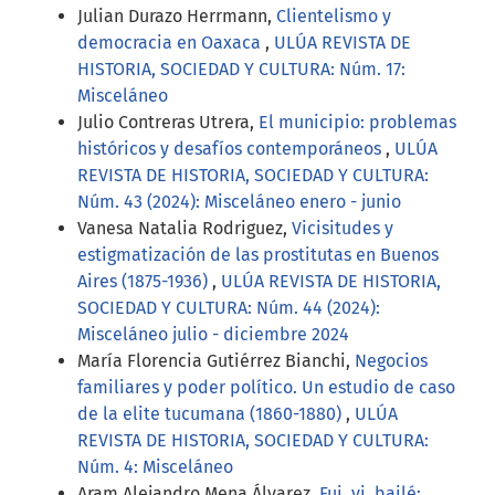
Julian Durazo Herrmann,
Clientelismo y
democracia en Oaxaca
,
ULÚA REVISTA DE
HISTORIA, SOCIEDAD Y CULTURA: Núm. 17:
Misceláneo
Julio Contreras Utrera,
El municipio: problemas
históricos y desafíos contemporáneos
,
ULÚA
REVISTA DE HISTORIA, SOCIEDAD Y CULTURA:
Núm. 43 (2024): Misceláneo enero - junio
Vanesa Natalia Rodriguez,
Vicisitudes y
estigmatización de las prostitutas en Buenos
Aires (1875-1936)
,
ULÚA REVISTA DE HISTORIA,
SOCIEDAD Y CULTURA: Núm. 44 (2024):
Misceláneo julio - diciembre 2024
María Florencia Gutiérrez Bianchi,
Negocios
familiares y poder político. Un estudio de caso
de la elite tucumana (1860-1880)
,
ULÚA
REVISTA DE HISTORIA, SOCIEDAD Y CULTURA:
Núm. 4: Misceláneo
Aram Alejandro Mena Álvarez,
Fui, vi, bailé: