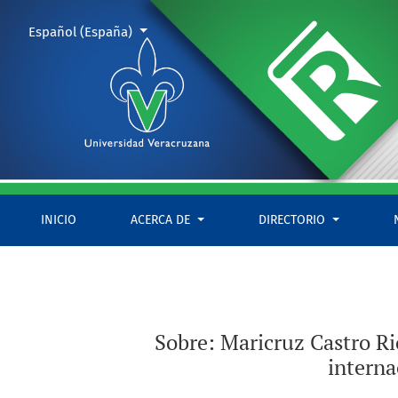
Sobre: Maricruz Castro Ricalde y Robert McKee Irwin, El cine
Cambiar el idioma. El actual es:
Español (España)
INICIO
ACERCA DE
DIRECTORIO
Sobre: Maricruz Castro Ri
interna