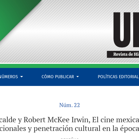
 mexicano “se impone”. Mercados internacionales y penetració
NÚMEROS
CÓMO PUBLICAR
POLÍTICAS EDITORIA
Núm. 22
calde y Robert McKee Irwin, El cine mexi
cionales y penetración cultural en la époc