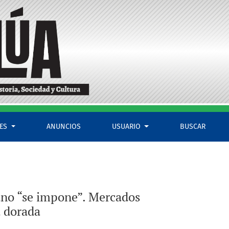
n cultural en la época dorada
LES
ANUNCIOS
USUARIO
BUSCAR
cano “se impone”. Mercados
a dorada